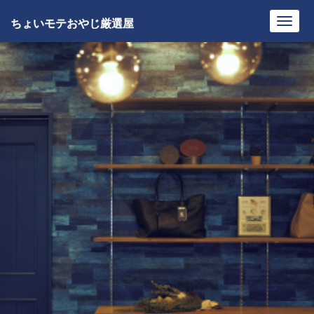
ちょいモテおやじ厳選屋
Toggl
navig