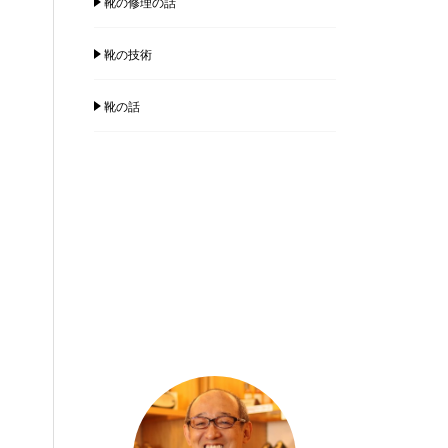
靴の修理の話
靴の技術
靴の話