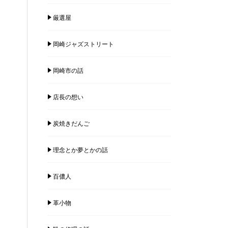
厳選屋
岡崎ジャズストリート
岡崎市の話
店長の想い
炭焼きだんご
理念とか夢とかの話
百儂人
革小物