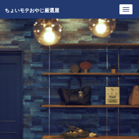
ちょいモテおやじ厳選屋
Toggl
navig