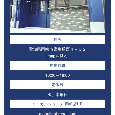
住所
愛知県岡崎市康生通西４－３２⁣
mapを見る
営業時間
10:00～18:00⁣
定休日
水、木曜日
リーガルシューズ 岡崎店HP
moonlight-regal.com