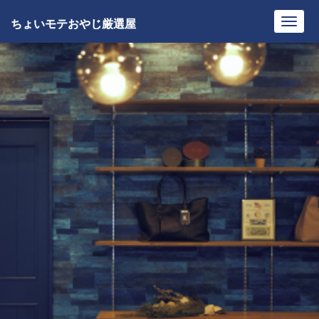
ちょいモテおやじ厳選屋
Toggl
navig