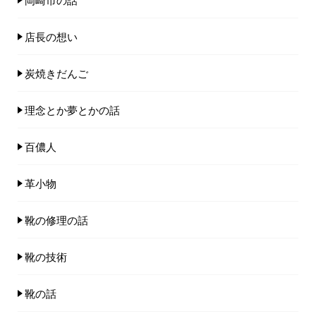
店長の想い
炭焼きだんご
理念とか夢とかの話
百儂人
革小物
靴の修理の話
靴の技術
靴の話