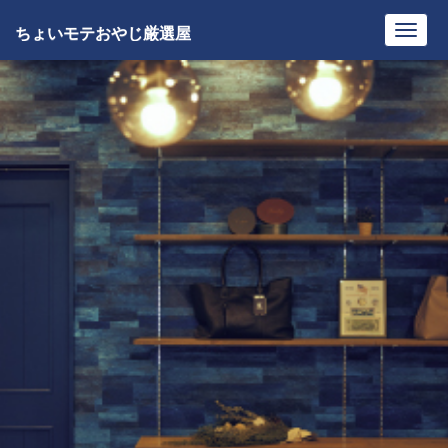
ちょいモテおやじ厳選屋
Toggl
navig