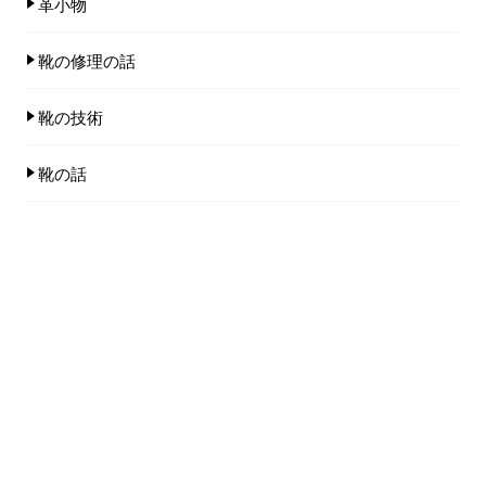
革小物
靴の修理の話
靴の技術
靴の話