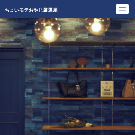
ちょいモテおやじ厳選屋
Toggl
navig