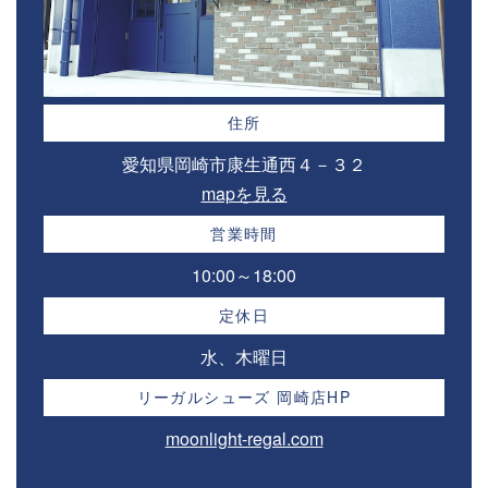
住所
愛知県岡崎市康生通西４－３２⁣
mapを見る
営業時間
10:00～18:00⁣
定休日
水、木曜日
リーガルシューズ 岡崎店HP
moonlight-regal.com