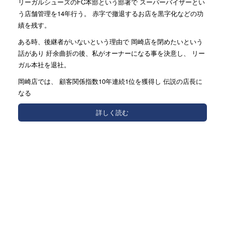
リーガルシューズのFC本部という部署で スーパーバイザーとい
う店舗管理を14年行う。 赤字で撤退するお店を黒字化などの功
績を残す。
ある時、後継者がいないという理由で 岡崎店を閉めたいという
話があり 紆余曲折の後、私がオーナーになる事を決意し、 リー
ガル本社を退社。
岡崎店では、 顧客関係指数10年連続1位を獲得し 伝説の店長に
なる
詳しく読む
人気記事(トータル)
伝説の店長だから出世する靴をおススメする
のです。...
1.8k件のビュー