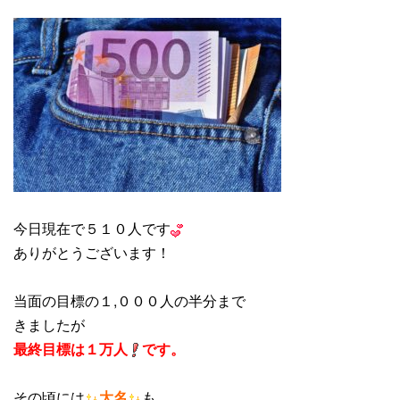
今日現在で５１０人です
ありがとうございます！
当面の目標の１,０００人の半分まで
きましたが
最終目標は１万人
です。
その頃には
大名
も