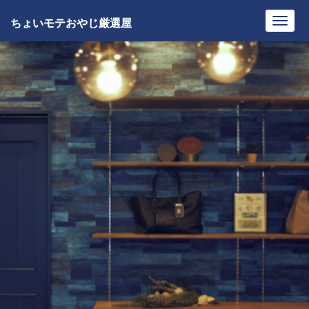
ちょいモテおやじ厳選屋
Toggl
navig