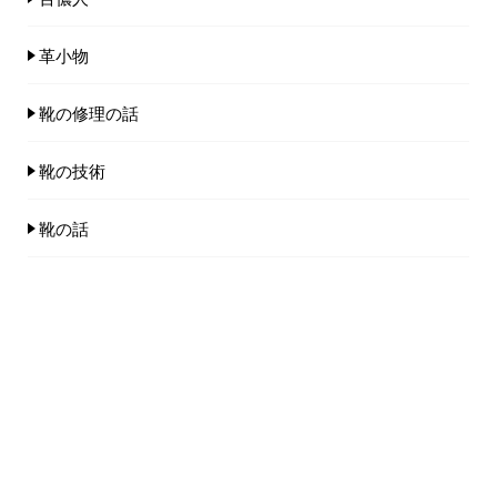
革小物
靴の修理の話
靴の技術
靴の話