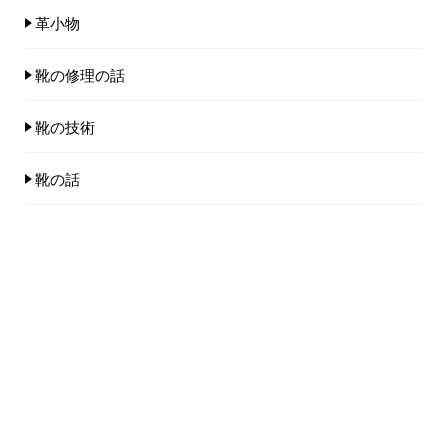
革小物
靴の修理の話
靴の技術
靴の話