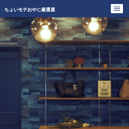
ちょいモテおやじ厳選屋
Toggl
navig