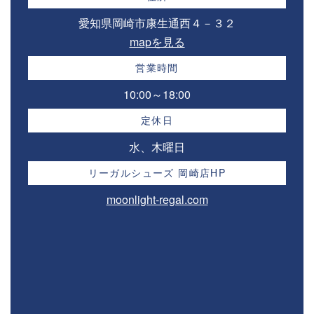
愛知県岡崎市康生通西４－３２⁣
mapを見る
営業時間
10:00～18:00⁣
定休日
水、木曜日
リーガルシューズ 岡崎店HP
moonlight-regal.com