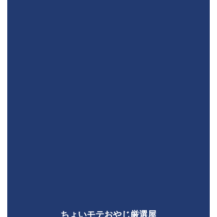
ちょいモテおやじ厳選屋