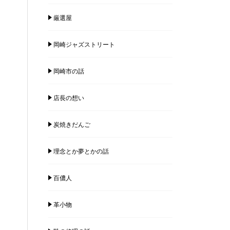
厳選屋
岡崎ジャズストリート
岡崎市の話
店長の想い
炭焼きだんご
理念とか夢とかの話
百儂人
革小物