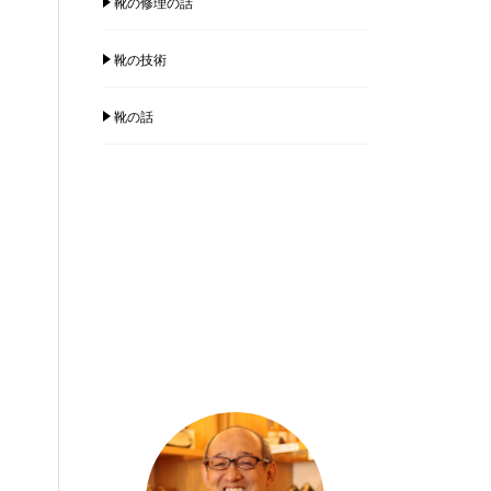
靴の修理の話
靴の技術
靴の話