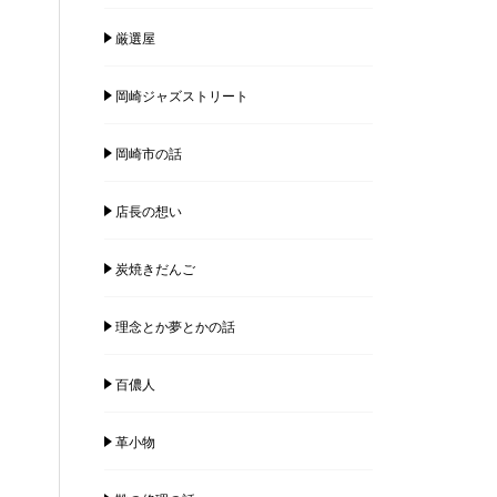
厳選屋
岡崎ジャズストリート
岡崎市の話
店長の想い
炭焼きだんご
理念とか夢とかの話
百儂人
革小物