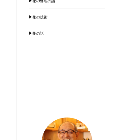
靴の修理の話
靴の技術
靴の話