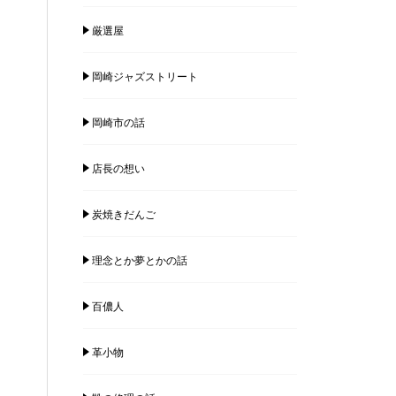
厳選屋
岡崎ジャズストリート
岡崎市の話
店長の想い
炭焼きだんご
理念とか夢とかの話
百儂人
革小物