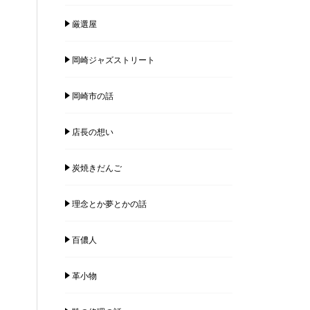
厳選屋
岡崎ジャズストリート
岡崎市の話
店長の想い
炭焼きだんご
理念とか夢とかの話
百儂人
革小物