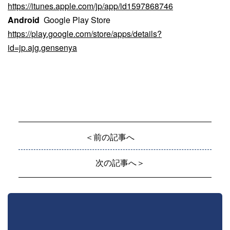
https://itunes.apple.com/jp/app/id1597868746
Android
Google Play Store
https://play.google.com/store/apps/details?
id=jp.ajg.gensenya
＜前の記事へ
次の記事へ＞