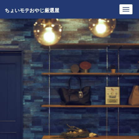
ちょいモテおやじ厳選屋
Toggl
navig