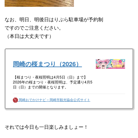
なお、明日、明後日はりぶら駐車場が予約制
ですのでご注意ください。
（本日は大丈夫です）
岡崎の桜まつり（2026）
【桜まつり・夜桜照明は4月5日（日）まで】
2026年の桜まつり・夜桜照明は、予定通り4月5
日（日）までの開催となります。
延長は実施いたしません。［3月27日更新］
～～～～～～～～～～～～～～～～～～～～～
岡崎おでかけナビ – 岡崎市観光協会公式サイト
～～～～～～～～～～～～～～～～～～～～
【桜まつり期間】
2026年3月25日（水）～4月5日（日）
【夜桜照明】
桜まつり期間中の18:00～21:00
それでは今日も一日楽しみましょー！
【会場】
岡崎城公園及びその周辺の乙川、伊賀川など
【問合せ先】