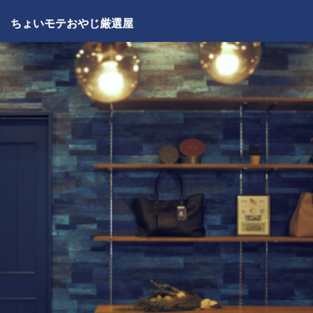
ちょいモテおやじ厳選屋