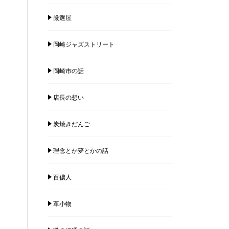
厳選屋
岡崎ジャズストリート
岡崎市の話
店長の想い
炭焼きだんご
理念とか夢とかの話
百儂人
革小物