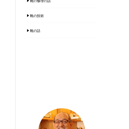
靴の修理の話
靴の技術
靴の話