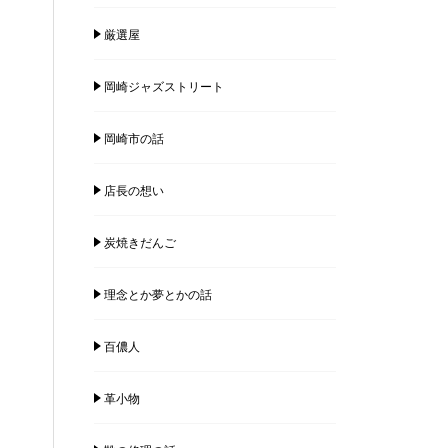
厳選屋
岡崎ジャズストリート
岡崎市の話
店長の想い
炭焼きだんご
理念とか夢とかの話
百儂人
革小物