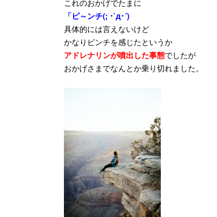
これのおかげでたまに
「ピ～ンチ(; ･`д･´)
具体的には言えないけど
かなりピンチを感じたというか
アドレナリンが噴出した事態
でしたが
おかげさまでなんとか乗り切れました。