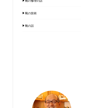
靴の修理の話
靴の技術
靴の話