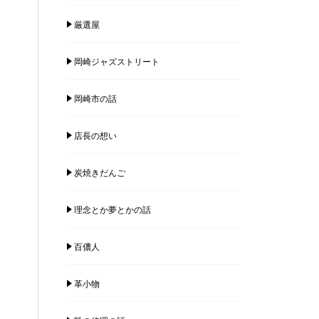
厳選屋
岡崎ジャズストリート
岡崎市の話
店長の想い
炭焼きだんご
理念とか夢とかの話
百儂人
革小物