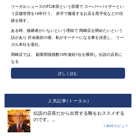
リーガルシューズのFC本部という部署で スーパーバイザーとい
う店舗管理を14年行う。 赤字で撤退するお店を黒字化などの功
績を残す。
ある時、後継者がいないという理由で 岡崎店を閉めたいという
話があり 紆余曲折の後、私がオーナーになる事を決意し、 リー
ガル本社を退社。
岡崎店では、 顧客関係指数10年連続1位を獲得し 伝説の店長に
なる
詳しく読む
人気記事(トータル)
伝説の店長だから出世する靴をおススメする
のです。...
1.8k件のビュー