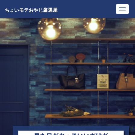
ちょいモテおやじ厳選屋
Toggl
navig