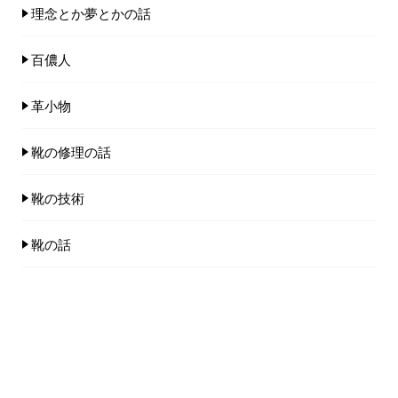
理念とか夢とかの話
百儂人
革小物
靴の修理の話
靴の技術
靴の話