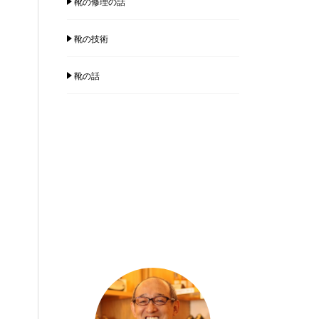
靴の修理の話
靴の技術
靴の話