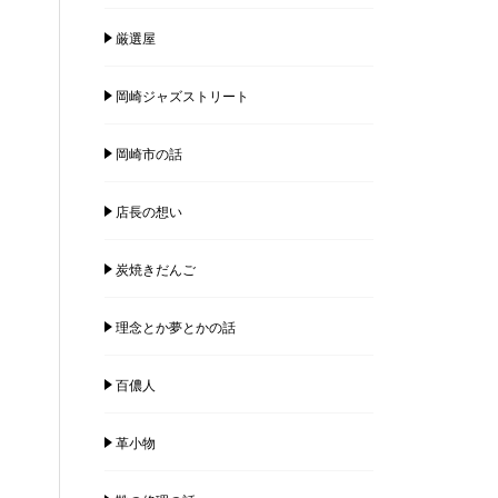
厳選屋
岡崎ジャズストリート
岡崎市の話
店長の想い
炭焼きだんご
理念とか夢とかの話
百儂人
革小物