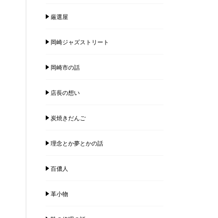
厳選屋
岡崎ジャズストリート
岡崎市の話
店長の想い
炭焼きだんご
理念とか夢とかの話
百儂人
革小物