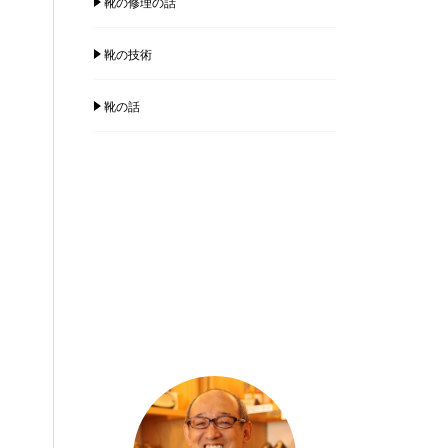
靴の修理の話
靴の技術
靴の話