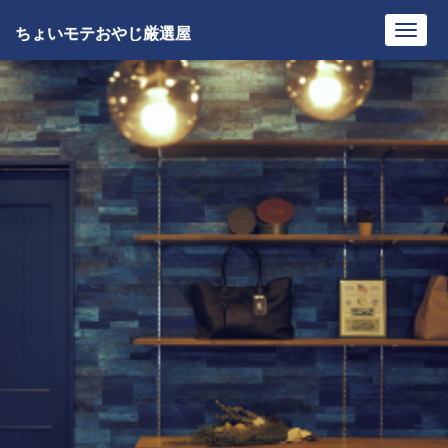
ちょいモテおやじ厳選屋
Toggl
navig