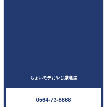
ちょいモテおやじ厳選屋
0564-73-8868⁣