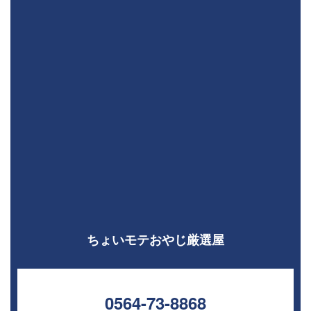
ちょいモテおやじ厳選屋
0564-73-8868⁣