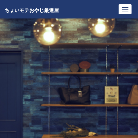
ちょいモテおやじ厳選屋
Toggl
navig