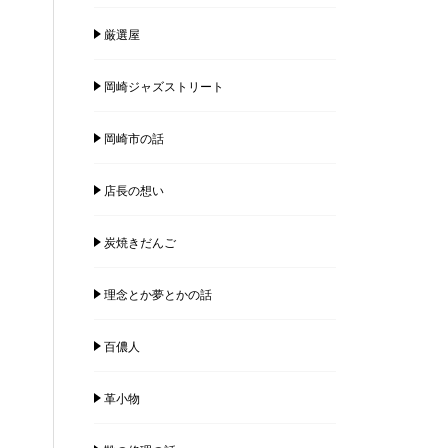
厳選屋
岡崎ジャズストリート
岡崎市の話
店長の想い
炭焼きだんご
理念とか夢とかの話
百儂人
革小物