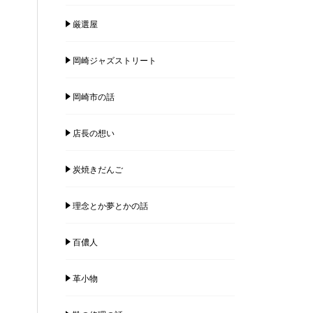
厳選屋
岡崎ジャズストリート
岡崎市の話
店長の想い
炭焼きだんご
理念とか夢とかの話
百儂人
革小物