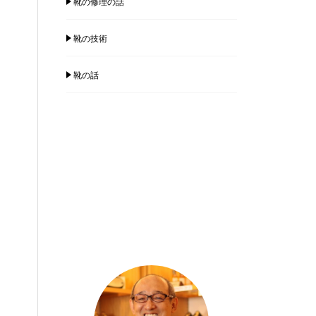
靴の修理の話
靴の技術
靴の話