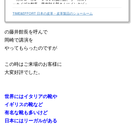
ーカイブス館長、藤井財八郎さんにインタビュ
ー。日本の靴の歴史を受け継ぎ、語り継ぐエキ
スパートが気になる疑問のあれこれにお答えく
TIME&EFFORT 日本の皮革・皮革製品のショールーム
ださいました。
の藤井館長を呼んで
岡崎で講演を
やってもらったのですが
この時はご来場のお客様に
大変好評でした。
世界にはイタリアの靴や
イギリスの靴など
有名な靴も多いけど
日本にはリーガルがある