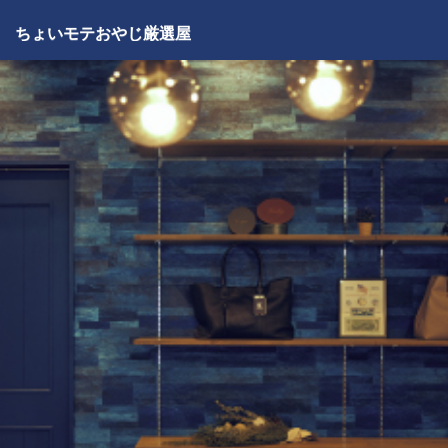
ちょいモテおやじ厳選屋