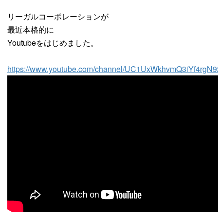
リーガルコーポレーションが
最近本格的に
Youtubeをはじめました。
https://www.youtube.com/channel/UC1UxWkhvmQ3iYf4rgN