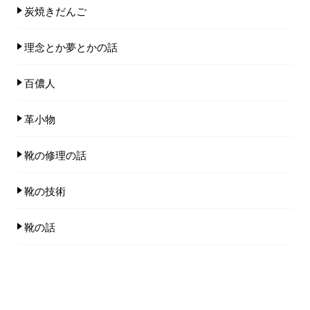
炭焼きだんご
理念とか夢とかの話
百儂人
革小物
靴の修理の話
靴の技術
靴の話