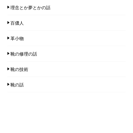
理念とか夢とかの話
百儂人
革小物
靴の修理の話
靴の技術
靴の話