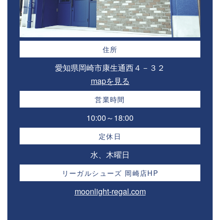
住所
愛知県岡崎市康生通西４－３２⁣
mapを見る
営業時間
10:00～18:00⁣
定休日
水、木曜日
リーガルシューズ 岡崎店HP
moonlight-regal.com