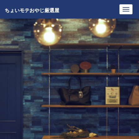
ちょいモテおやじ厳選屋
Toggl
navig