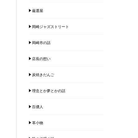
厳選屋
岡崎ジャズストリート
岡崎市の話
店長の想い
炭焼きだんご
理念とか夢とかの話
百儂人
革小物