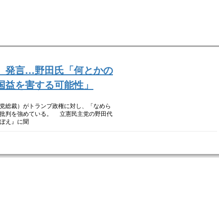
」発言…野田氏「何とかの
国益を害する可能性」
党総裁）がトランプ政権に対し、「なめら
が批判を強めている。 立憲民主党の野田代
ぼえ』に聞