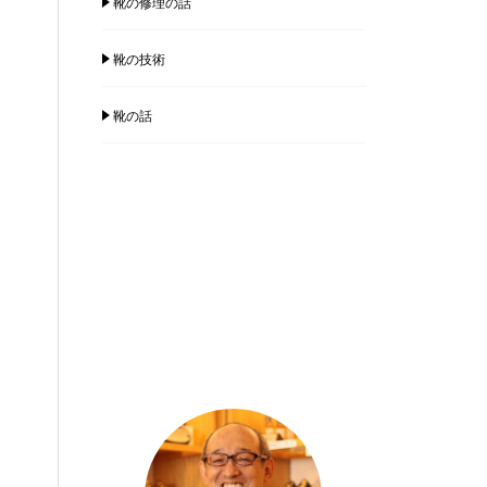
靴の修理の話
靴の技術
靴の話