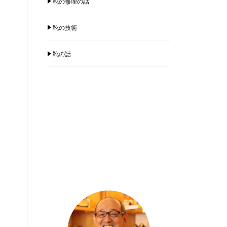
靴の修理の話
靴の技術
靴の話