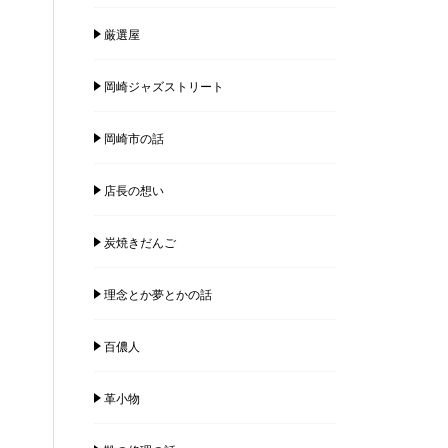
厳選屋
岡崎ジャズストリート
岡崎市の話
店長の想い
炭焼きだんご
理念とか夢とかの話
百儂人
革小物