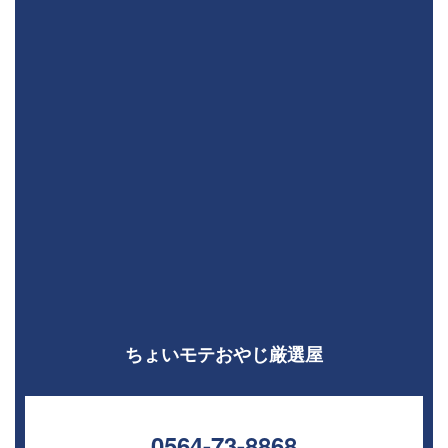
ちょいモテおやじ厳選屋
0564-73-8868⁣