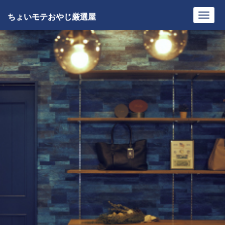
ちょいモテおやじ厳選屋
Toggl
navig