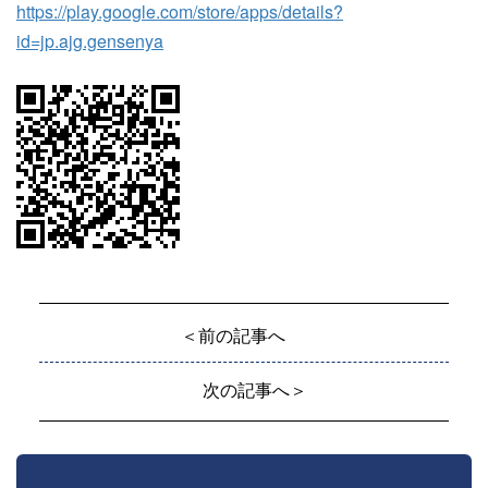
https://play.google.com/store/apps/details?
id=jp.ajg.gensenya
＜前の記事へ
次の記事へ＞