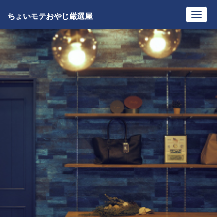
ちょいモテおやじ厳選屋
Toggl
navig