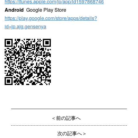
https://itunes.apple.com/jp/app/id1597868746
Android
Google Play Store
https://play.google.com/store/apps/details?
id=jp.ajg.gensenya
＜前の記事へ
次の記事へ＞