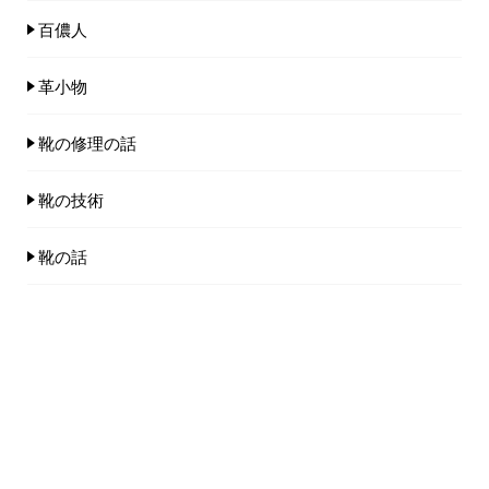
百儂人
革小物
靴の修理の話
靴の技術
靴の話