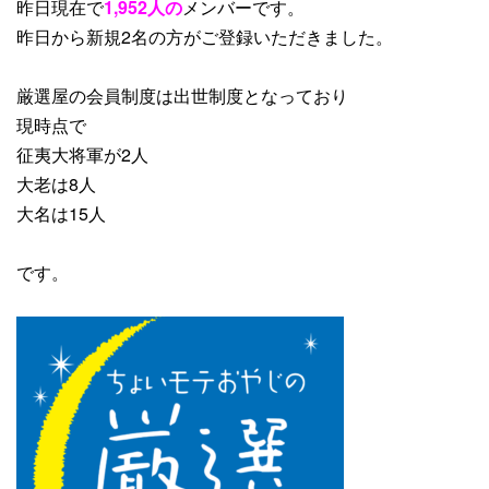
昨日現在で
1,952人の
メンバーです。
昨日から
新規2
名
の方がご登録いただきました。
厳選屋の会員制度は出世制度となっており
現時点で
征夷大将軍が2人
大老は8人
大名は15人
です。