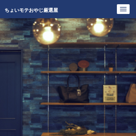
ちょいモテおやじ厳選屋
Toggl
navig