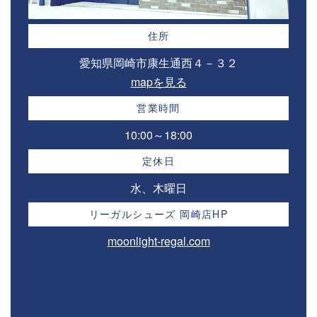
住所
愛知県岡崎市康生通西４－３２⁣
mapを見る
営業時間
10:00～18:00⁣
定休日
水、木曜日
リーガルシューズ 岡崎店HP
moonlight-regal.com