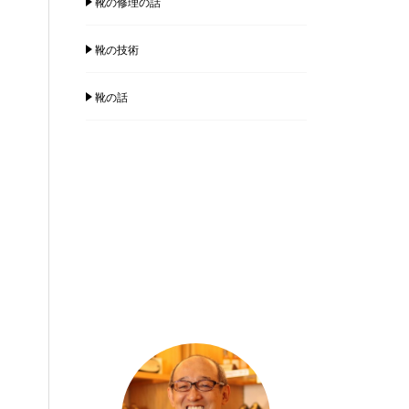
靴の修理の話
靴の技術
靴の話