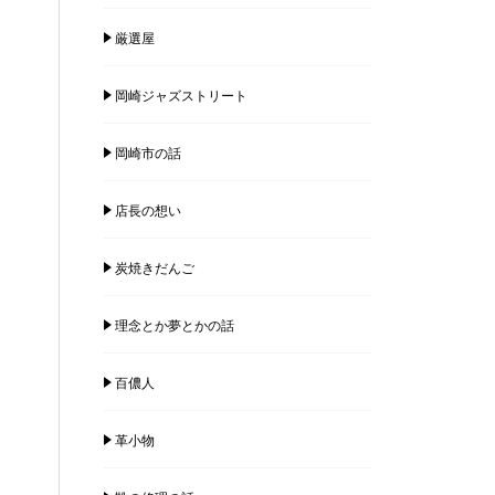
厳選屋
岡崎ジャズストリート
岡崎市の話
店長の想い
炭焼きだんご
理念とか夢とかの話
百儂人
革小物