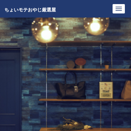
ちょいモテおやじ厳選屋
Toggl
navig