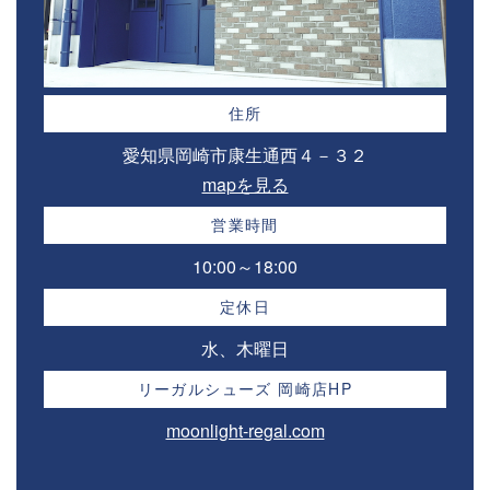
住所
愛知県岡崎市康生通西４－３２⁣
mapを見る
営業時間
10:00～18:00⁣
定休日
水、木曜日
リーガルシューズ 岡崎店HP
moonlight-regal.com