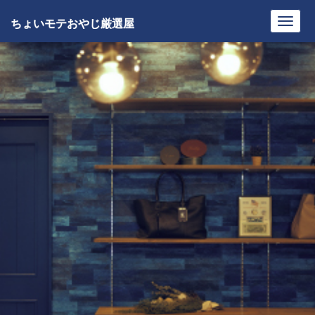
ちょいモテおやじ厳選屋
Toggl
navig