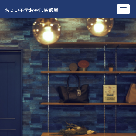
ちょいモテおやじ厳選屋
Toggl
navig