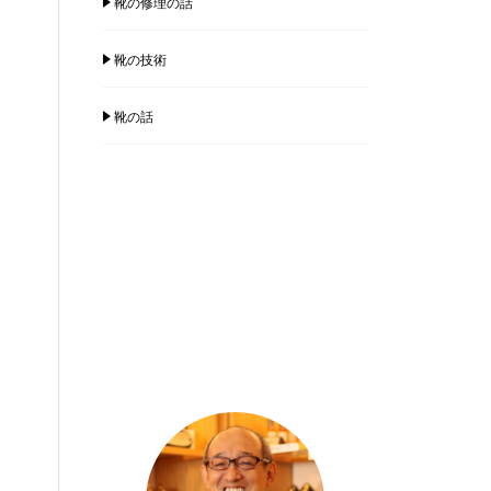
靴の修理の話
靴の技術
靴の話