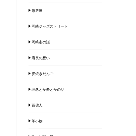
厳選屋
岡崎ジャズストリート
岡崎市の話
店長の想い
炭焼きだんご
理念とか夢とかの話
百儂人
革小物