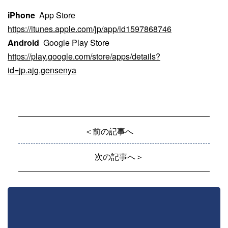
iPhone
App Store
https://itunes.apple.com/jp/app/id1597868746
Android
Google Play Store
https://play.google.com/store/apps/details?
id=jp.ajg.gensenya
＜前の記事へ
次の記事へ＞