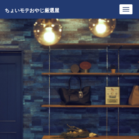
ちょいモテおやじ厳選屋
Toggl
navig