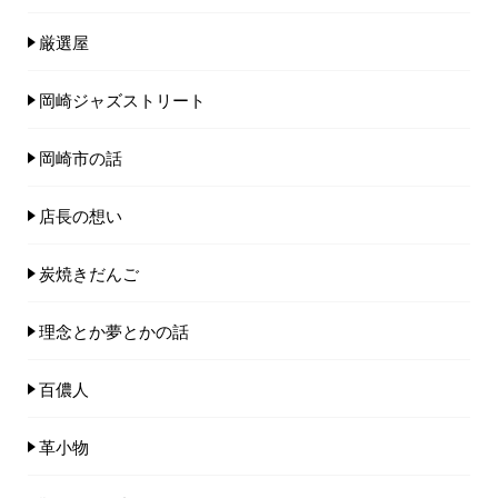
厳選屋
岡崎ジャズストリート
岡崎市の話
店長の想い
炭焼きだんご
理念とか夢とかの話
百儂人
革小物