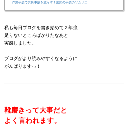
いつも手袋のことばかり考えている あなたの手
作業手袋で労災事故を減らす！愛知の手袋のソムリエ
袋のソムリエ のりねえです。 今日は岡崎でリ
ーガルシューズの 販売をしている伝説の店長：
尾崎さんが 訪ねて来てくれました。 数あるリー
ガルシューズ専売店の 中でも顧客関係指数10年
連続一位！ ▼この偉業についての詳しい説明は
私も毎日ブログを書き始めて２年強
コチラ そんな伝説の店長：尾崎さんが 3か月ほ
ど前にブログを リニューアルしました。 それ
足りないところばかりだなあと
で、今後どういった方向で 書いていくといい
実感しました。
ブログがより読みやすくなるように
がんばりますっ！
靴磨きって大事だと
よく言われます。