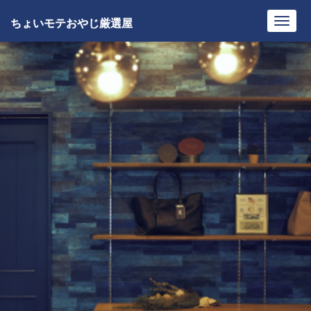
ちょいモテおやじ厳選屋
Toggl
navig