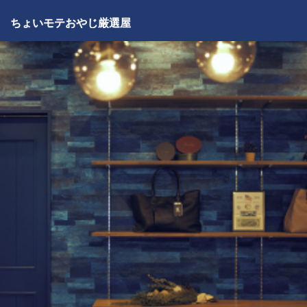
ちょいモテおやじ厳選屋