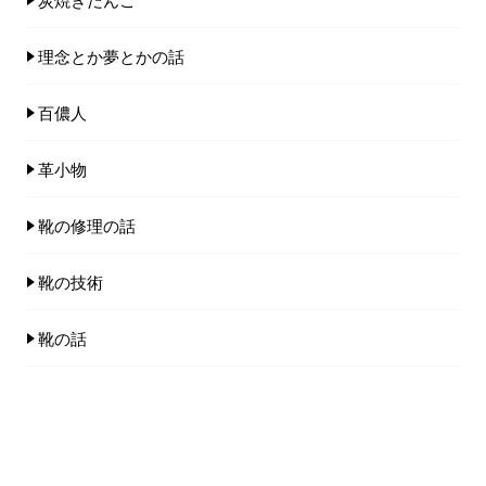
理念とか夢とかの話
百儂人
革小物
靴の修理の話
靴の技術
靴の話