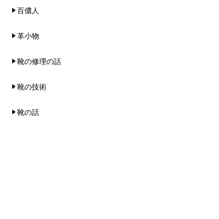
百儂人
革小物
靴の修理の話
靴の技術
靴の話