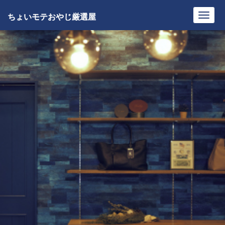
ちょいモテおやじ厳選屋
Toggl
navig