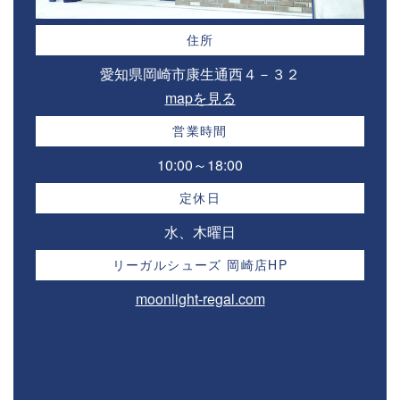
住所
愛知県岡崎市康生通西４－３２⁣
mapを見る
営業時間
10:00～18:00⁣
定休日
水、木曜日
リーガルシューズ 岡崎店HP
moonlight-regal.com