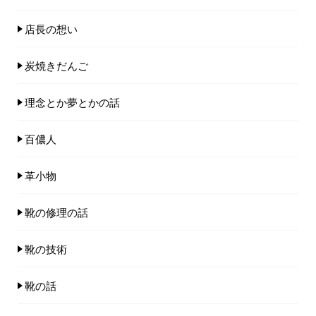
店長の想い
炭焼きだんご
理念とか夢とかの話
百儂人
革小物
靴の修理の話
靴の技術
靴の話