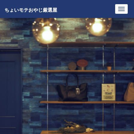
ちょいモテおやじ厳選屋
Toggl
navig