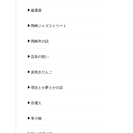
厳選屋
岡崎ジャズストリート
岡崎市の話
店長の想い
炭焼きだんご
理念とか夢とかの話
百儂人
革小物