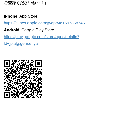
ご登録くださいね～！↓
iPhone
App Store
https://itunes.apple.com/jp/app/id1597868746
Android
Google Play Store
https://play.google.com/store/apps/details?
id=jp.ajg.gensenya