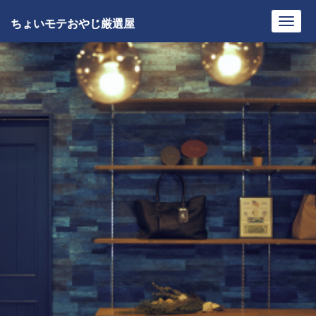
ちょいモテおやじ厳選屋
Toggl
navig