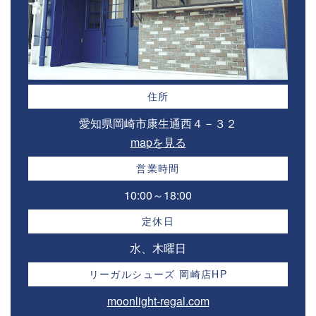
住所
愛知県岡崎市康生通西４－３２⁣
mapを見る
営業時間
10:00～18:00⁣
定休日
水、木曜日
リーガルシューズ 岡崎店HP
moonlight-regal.com