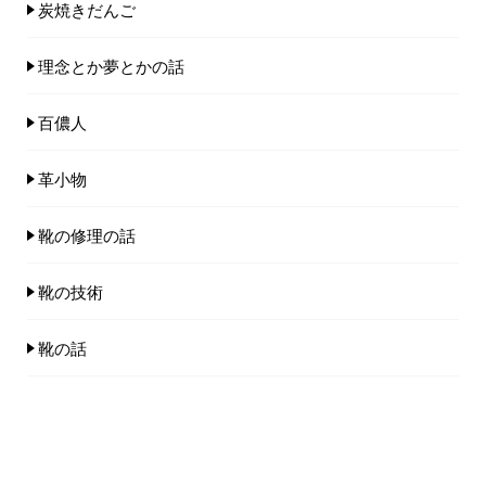
炭焼きだんご
理念とか夢とかの話
百儂人
革小物
靴の修理の話
靴の技術
靴の話