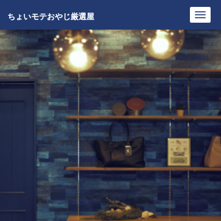
ちょいモテおやじ厳選屋
Toggl
navig