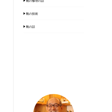
靴の修理の話
靴の技術
靴の話