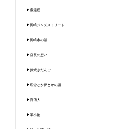
厳選屋
岡崎ジャズストリート
岡崎市の話
店長の想い
炭焼きだんご
理念とか夢とかの話
百儂人
革小物