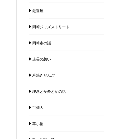
厳選屋
岡崎ジャズストリート
岡崎市の話
店長の想い
炭焼きだんご
理念とか夢とかの話
百儂人
革小物