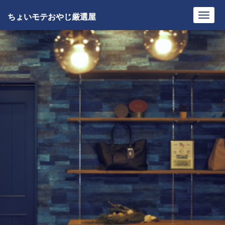
ちょいモテおやじ厳選屋
Toggl
navig