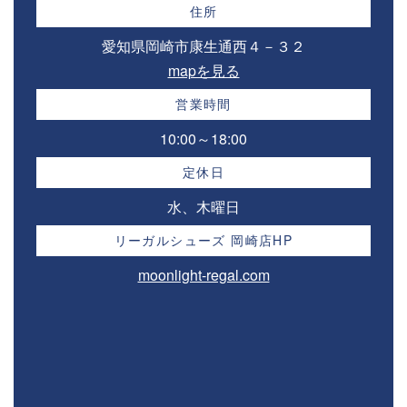
住所
愛知県岡崎市康生通西４－３２⁣
mapを見る
営業時間
10:00～18:00⁣
定休日
水、木曜日
リーガルシューズ 岡崎店HP
moonlight-regal.com