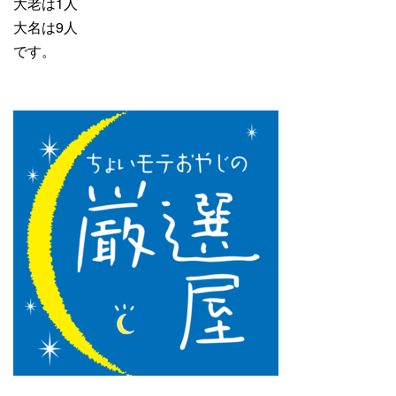
大老は1人
大名は9人
です。