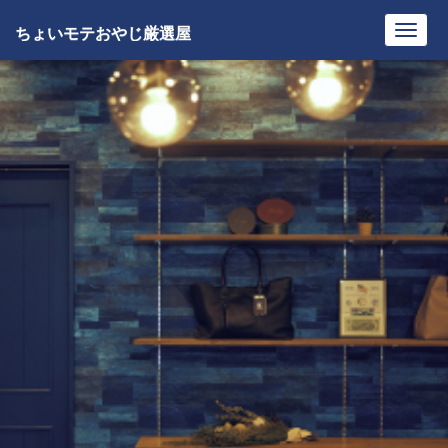
ちょいモテおやじ厳選屋
Toggl
navig