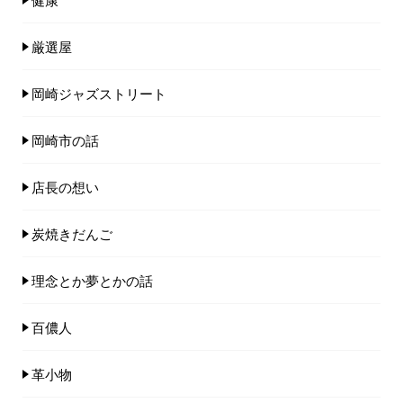
厳選屋
岡崎ジャズストリート
岡崎市の話
店長の想い
炭焼きだんご
理念とか夢とかの話
百儂人
革小物